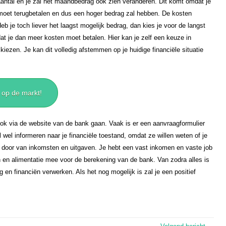
 aantal en je zal het maandbedrag ook zien veranderen. Dit komt omdat je
oet terugbetalen en dus een hoger bedrag zal hebben. De kosten
eb je toch liever het laagst mogelijk bedrag, dan kies je voor de langst
at je dan meer kosten moet betalen. Hier kan je zelf een keuze in
iezen. Je kan dit volledig afstemmen op je huidige financiële situatie
 op de markt!
ok via de website van de bank gaan. Vaak is er een aanvraagformulier
 wel informeren naar je financiële toestand, omdat ze willen weten of je
n door van inkomsten en uitgaven. Je hebt een vast inkomen en vaste job
n en alimentatie mee voor de berekening van de bank. Van zodra alles is
 en financiën verwerken. Als het nog mogelijk is zal je een positief