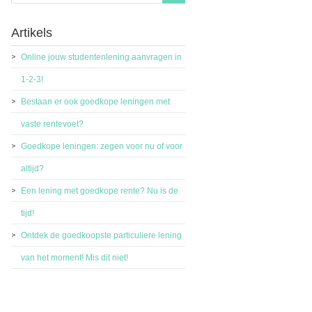
Artikels
Online jouw studentenlening aanvragen in
1-2-3!
Bestaan er ook goedkope leningen met
vaste rentevoet?
Goedkope leningen: zegen voor nu of voor
altijd?
Een lening met goedkope rente? Nu is de
tijd!
Ontdek de goedkoopste particuliere lening
van het moment! Mis dit niet!