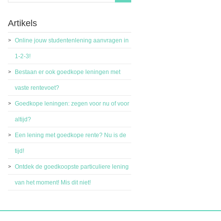
Artikels
Online jouw studentenlening aanvragen in
1-2-3!
Bestaan er ook goedkope leningen met
vaste rentevoet?
Goedkope leningen: zegen voor nu of voor
altijd?
Een lening met goedkope rente? Nu is de
tijd!
Ontdek de goedkoopste particuliere lening
van het moment! Mis dit niet!