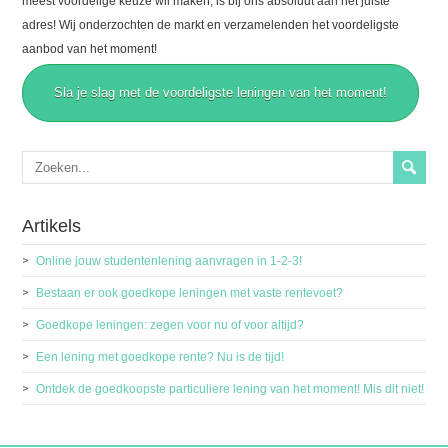
meest voordelige keuze wil maken, is bij ons absoluut aan het juiste
adres! Wij onderzochten de markt en verzamelenden het voordeligste
aanbod van het moment!
Sla je slag met de voordeligste leningen van het moment!
Artikels
Online jouw studentenlening aanvragen in 1-2-3!
Bestaan er ook goedkope leningen met vaste rentevoet?
Goedkope leningen: zegen voor nu of voor altijd?
Een lening met goedkope rente? Nu is de tijd!
Ontdek de goedkoopste particuliere lening van het moment! Mis dit niet!